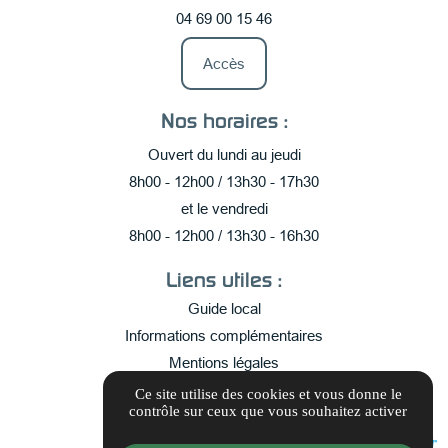
04 69 00 15 46
Accès
Nos horaires :
Ouvert du lundi au jeudi
8h00 - 12h00 / 13h30 - 17h30
et le vendredi
8h00 - 12h00 / 13h30 - 16h30
Liens utiles :
Guide local
Informations complémentaires
Mentions légales
Politique de confidentialité
Ce site utilise des cookies et vous donne le
contrôle sur ceux que vous souhaitez activer
Gestion des cookies